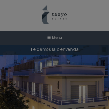
Saltar
al
contenido
☰
Menu
Te damos la bienvenida
Taoyo Suites
Tu Suite
Servicios
Ubicación