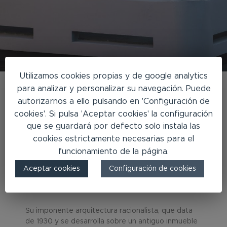
Utilizamos cookies propias y de google analytics
para analizar y personalizar su navegación. Puede
autorizarnos a ello pulsando en 'Configuración de
Taoyo Suites
cookies'. Si pulsa 'Aceptar cookies' la configuración
que se guardará por defecto solo instala las
cookies estrictamente necesarias para el
Disfruta de tu estancia en un lugar de residencia
funcionamiento de la página.
emblemático, íntimo y selecto, situado en el casco
antiguo de Vegueta-Triana, núcleo fundacional de
Aceptar cookies
Configuración de cookies
la ‘siempre moderna’ ciudad de Las Palmas de Gran
Canaria.
Su imponente arquitectura racionalista, que data
de 1930 y se desarrolla sobre un antiguo inmueble