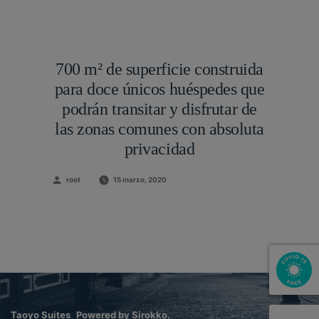
700 m² de superficie construida
para doce únicos huéspedes que
podrán transitar y disfrutar de
las zonas comunes con absoluta
privacidad
Publicado
root
15 marzo, 2020
por
Taoyo Suites
,
Powered by Sirokko.