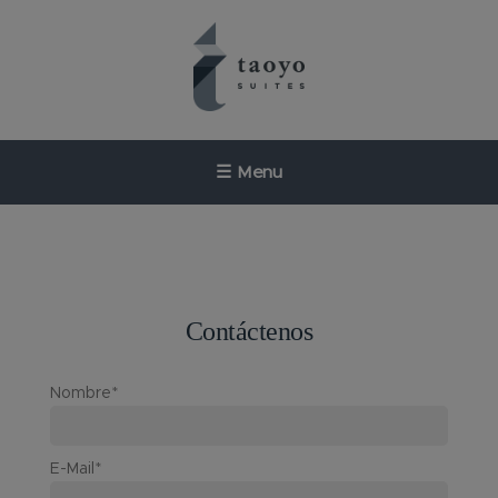
Saltar
al
contenido
☰
Menu
Taoyo Suites
Tu Suite
Contáctenos
Servicios
Nombre*
Ubicación
E-Mail*